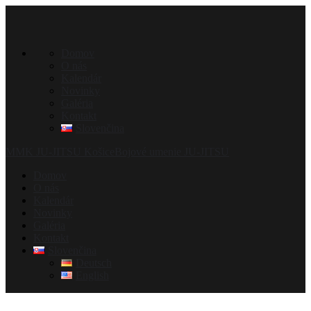
Domov
O nás
Kalendár
Novinky
Galéria
Kontakt
Slovenčina
MMK JU-JITSU Košice
Bojové umenie JU-JITSU
Domov
O nás
Kalendár
Novinky
Galéria
Kontakt
Slovenčina
Deutsch
English