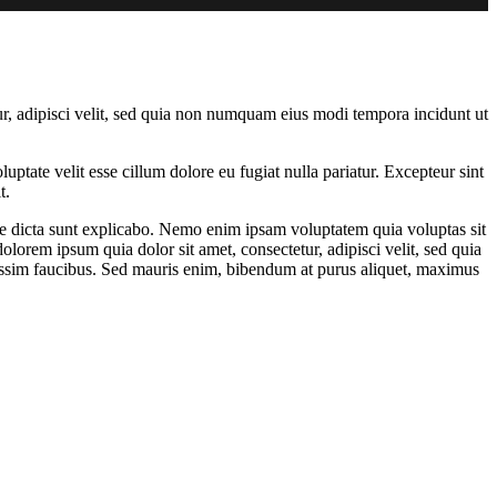
r, adipisci velit, sed quia non numquam eius modi tempora incidunt ut
ptate velit esse cillum dolore eu fugiat nulla pariatur. Excepteur sint
t.
ae dicta sunt explicabo. Nemo enim ipsam voluptatem quia voluptas sit
lorem ipsum quia dolor sit amet, consectetur, adipisci velit, sed quia
ssim faucibus. Sed mauris enim, bibendum at purus aliquet, maximus