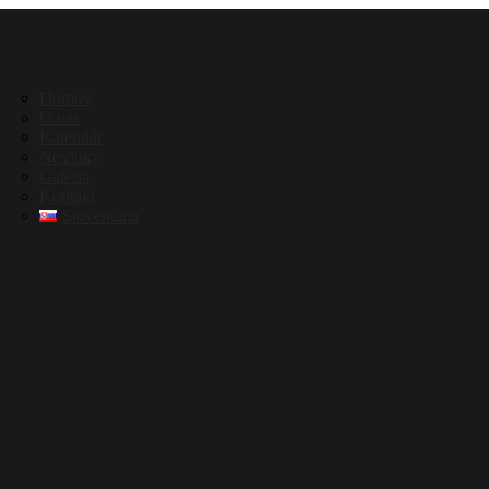
Domov
O nás
Kalendár
Novinky
Galéria
Kontakt
Slovenčina