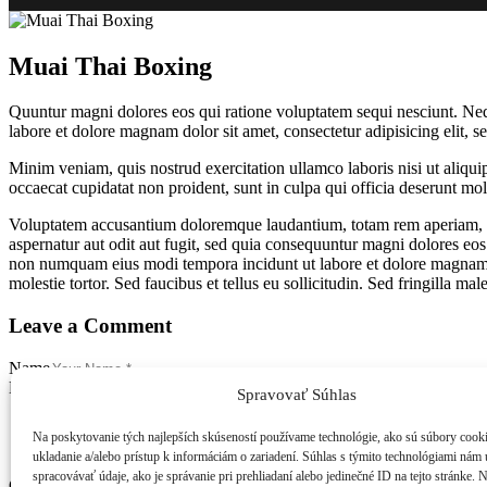
Muai Thai Boxing
Quuntur magni dolores eos qui ratione voluptatem sequi nesciunt. Neq
labore et dolore magnam dolor sit amet, consectetur adipisicing elit, 
Minim veniam, quis nostrud exercitation ullamco laboris nisi ut aliquip
occaecat cupidatat non proident, sunt in culpa qui officia deserunt moll
Voluptatem accusantium doloremque laudantium, totam rem aperiam, eaqu
aspernatur aut odit aut fugit, sed quia consequuntur magni dolores eos
non numquam eius modi tempora incidunt ut labore et dolore magnam 
molestie tortor. Sed faucibus et tellus eu sollicitudin. Sed fringilla mal
Leave a Comment
Name
E-mail
Spravovať Súhlas
Uložiť moje meno, e-mail a webovú stránku v tomto prehliadači 
Na poskytovanie tých najlepších skúseností používame technológie, ako sú súbory cook
ukladanie a/alebo prístup k informáciám o zariadení. Súhlas s týmito technológiami nám
spracovávať údaje, ako je správanie pri prehliadaní alebo jedinečné ID na tejto stránke. 
Comment