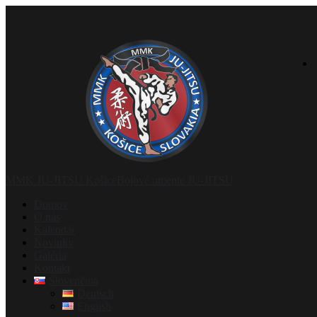
MMK JU-JITSU Košice
Bojové umenie JU-JITSU
Domov
O nás
Kalendár
Novinky
Galéria
Kontakt
Slovenčina
Deutsch
English