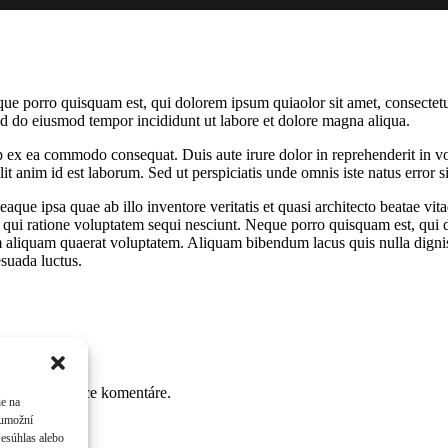
ue porro quisquam est, qui dolorem ipsum quiaolor sit amet, consectetu
sed do eiusmod tempor incididunt ut labore et dolore magna aliqua.
 ex ea commodo consequat. Duis aute irure dolor in reprehenderit in volu
it anim id est laborum. Sed ut perspiciatis unde omnis iste natus error si
e ipsa quae ab illo inventore veritatis et quasi architecto beatae vit
 qui ratione voluptatem sequi nesciunt. Neque porro quisquam est, qui do
aliquam quaerat voluptatem. Aliquam bibendum lacus quis nulla digni
esuada luctus.
pre moje budúce komentáre.
ie na
 umožní
Nesúhlas alebo