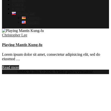
Galéria
Kontakt
Slovenčina
Deutsch
English
Christopher Lee
Playing Mantis Kung-fu
Lorem ipsum dolor sit amet, consectetur adipisicing elit, sed do
eiusmod …
Read more
MMK Ju-Jitsu ©
2026. Všetky práva vyhradené.