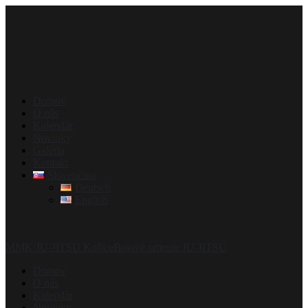
Domov
O nás
Kalendár
Novinky
Galéria
Kontakt
Slovenčina
Deutsch
English
MMK JU-JITSU Košice
Bojové umenie JU-JITSU
Domov
O nás
Kalendár
Novinky