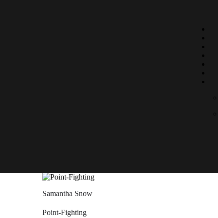
O
K
N
G
K
Samantha Snow
Point-Fighting