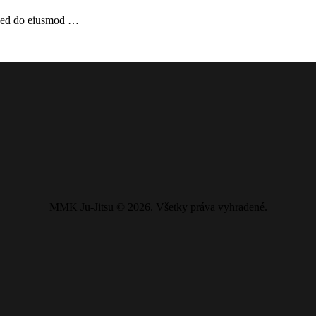
, sed do eiusmod …
MMK Ju-Jitsu ©
2026. Všetky práva vyhradené.