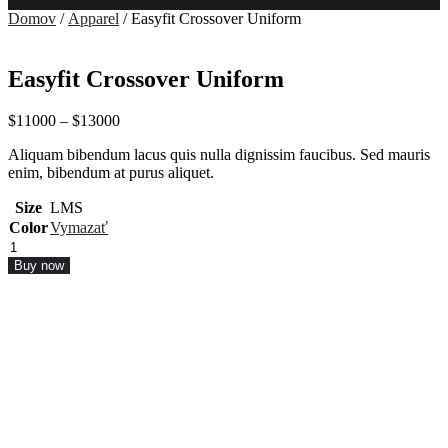
Domov
/
Apparel
/ Easyfit Crossover Uniform
Easyfit Crossover Uniform
Price
$
110
00
–
$
130
00
range:
Aliquam bibendum lacus quis nulla dignissim faucibus. Sed mauris
$110
00
enim, bibendum at purus aliquet.
through
$130
00
Size
L
M
S
Color
Vymazať
množstvo
Easyfit
Buy now
Crossover
Uniform