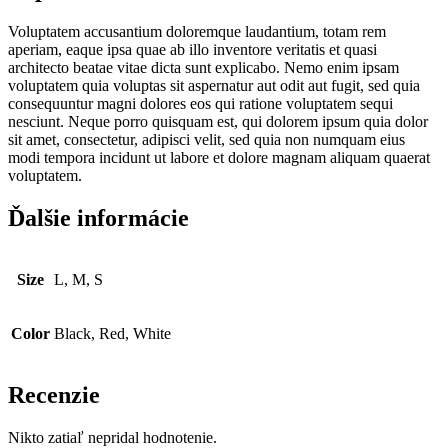
Voluptatem accusantium doloremque laudantium, totam rem
aperiam, eaque ipsa quae ab illo inventore veritatis et quasi
architecto beatae vitae dicta sunt explicabo. Nemo enim ipsam
voluptatem quia voluptas sit aspernatur aut odit aut fugit, sed quia
consequuntur magni dolores eos qui ratione voluptatem sequi
nesciunt. Neque porro quisquam est, qui dolorem ipsum quia dolor
sit amet, consectetur, adipisci velit, sed quia non numquam eius
modi tempora incidunt ut labore et dolore magnam aliquam quaerat
voluptatem.
Ďalšie informácie
Size
L, M, S
Color
Black, Red, White
Recenzie
Nikto zatiaľ nepridal hodnotenie.