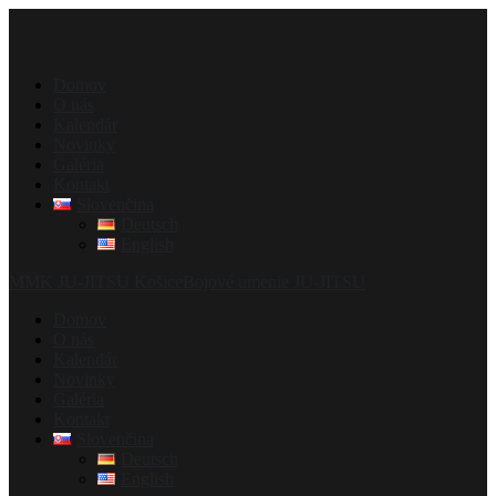
Domov
O nás
Kalendár
Novinky
Galéria
Kontakt
Slovenčina
Deutsch
English
MMK JU-JITSU Košice
Bojové umenie JU-JITSU
Domov
O nás
Kalendár
Novinky
Galéria
Kontakt
Slovenčina
Deutsch
English